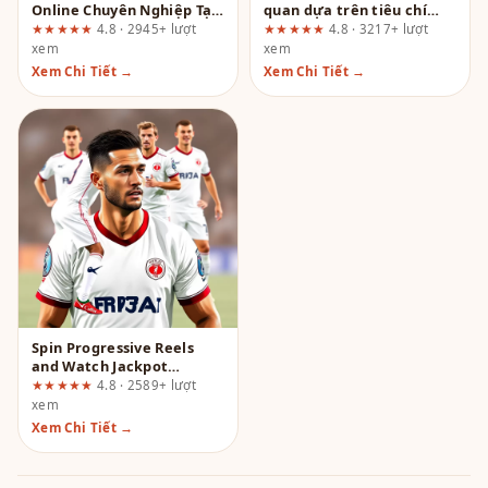
Online Chuyên Nghiệp Tại
quan dựa trên tiêu chí
sunwin99.vip: Khi Quảng
minh bạch, tốc độ, tiện
★★★★★
4.8 · 2945+ lượt
★★★★★
4.8 · 3217+ lượt
Cáo Cần Được Kiểm
dụng, bảo mật và hỗ trợ
xem
xem
Chứng
Xem Chi Tiết →
Xem Chi Tiết →
Spin Progressive Reels
and Watch Jackpot
Counters Expand on
★★★★★
4.8 · 2589+ lượt
789club – A User-Journey
xem
Review
Xem Chi Tiết →