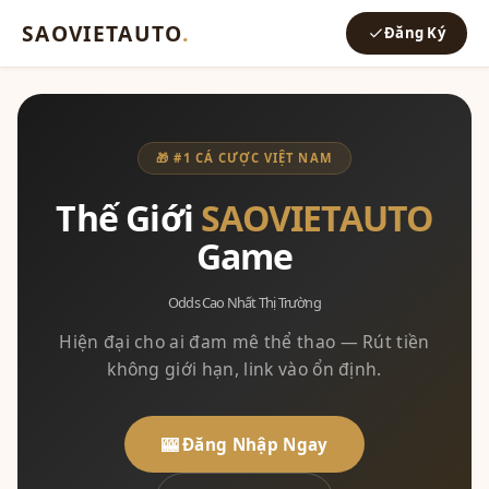
SAOVIETAUTO
.
Đăng Ký
🎁 #1 CÁ CƯỢC VIỆT NAM
Thế Giới
SAOVIETAUTO
Game
Odds Cao Nhất Thị Trường
Hiện đại cho ai đam mê thể thao — Rút tiền
không giới hạn, link vào ổn định.
🎰 Đăng Nhập Ngay