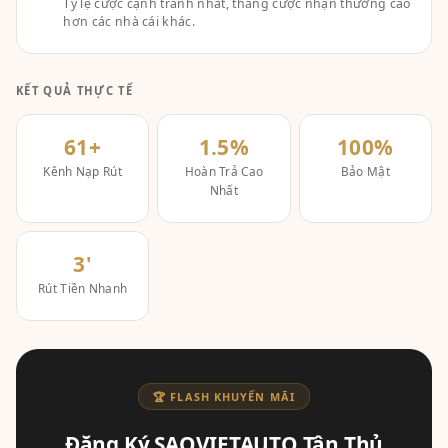
Tỷ lệ cược cạnh tranh nhất, thắng cược nhận thưởng cao
hơn các nhà cái khác.
KẾT QUẢ THỰC TẾ
61+
1.5%
100%
Kênh Nạp Rút
Hoàn Trả Cao
Bảo Mật
Nhất
3'
Rút Tiền Nhanh
🏆 FLASH KHUYẾN MÃI
Đăng Ký SAOVIETAUTO Tân Thủ