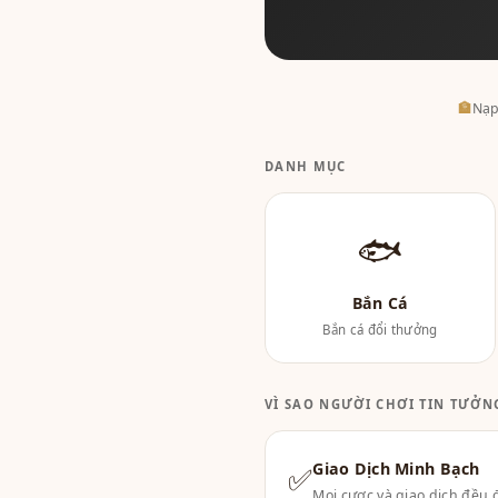
🏦
Nạp
DANH MỤC
🐟
Bắn Cá
Bắn cá đổi thưởng
VÌ SAO NGƯỜI CHƠI TIN TƯỞN
Giao Dịch Minh Bạch
✅
Mọi cược và giao dịch đều 