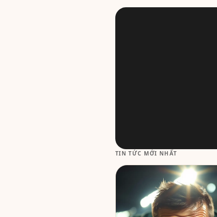
TIN TỨC MỚI NHẤT