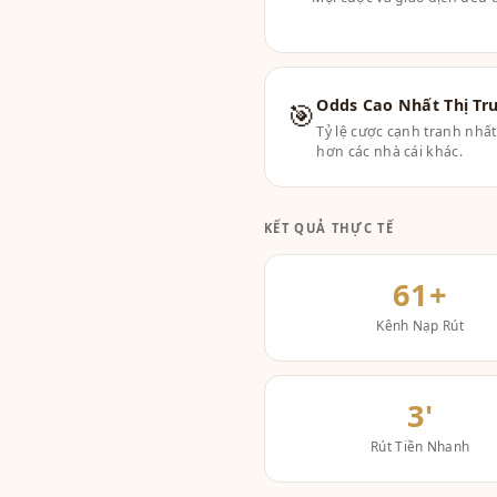
Odds Cao Nhất Thị Tr
🎯
Tỷ lệ cược cạnh tranh nhấ
hơn các nhà cái khác.
KẾT QUẢ THỰC TẾ
61+
Kênh Nạp Rút
3'
Rút Tiền Nhanh