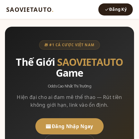
SAOVIETAUTO
.
Đăng Ký
🎁 #1 CÁ CƯỢC VIỆT NAM
Thế Giới
SAOVIETAUTO
Game
Odds Cao Nhất Thị Trường
Hiện đại cho ai đam mê thể thao — Rút tiền
không giới hạn, link vào ổn định.
🎰 Đăng Nhập Ngay