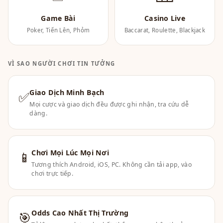
Game Bài
Casino Live
Poker, Tiến Lên, Phỏm
Baccarat, Roulette, Blackjack
VÌ SAO NGƯỜI CHƠI TIN TƯỞNG
Giao Dịch Minh Bạch
✅
Mọi cược và giao dịch đều được ghi nhận, tra cứu dễ
dàng.
Chơi Mọi Lúc Mọi Nơi
📱
Tương thích Android, iOS, PC. Không cần tải app, vào
chơi trực tiếp.
Odds Cao Nhất Thị Trường
🎯