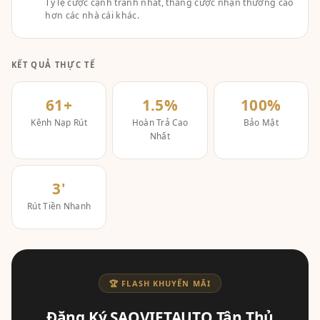
Tỷ lệ cược cạnh tranh nhất, thắng cược nhận thưởng cao
hơn các nhà cái khác.
KẾT QUẢ THỰC TẾ
61+
1.5%
100%
Kênh Nạp Rút
Hoàn Trả Cao
Bảo Mật
Nhất
3'
Rút Tiền Nhanh
🏆 FLASH KHUYẾN MÃI
Đăng Ký SAOVIETAUTO Tân Thủ