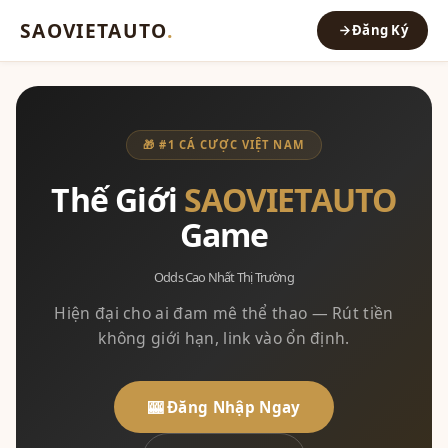
SAOVIETAUTO
.
Đăng Ký
🎁 #1 CÁ CƯỢC VIỆT NAM
Thế Giới
SAOVIETAUTO
Game
Odds Cao Nhất Thị Trường
Hiện đại cho ai đam mê thể thao — Rút tiền
không giới hạn, link vào ổn định.
🎰 Đăng Nhập Ngay