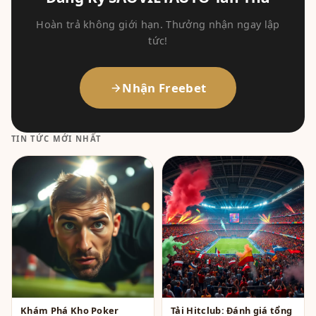
Hoàn trả không giới hạn. Thưởng nhận ngay lập
tức!
Nhận Freebet
TIN TỨC MỚI NHẤT
Khám Phá Kho Poker
Tải Hitclub: Đánh giá tổng