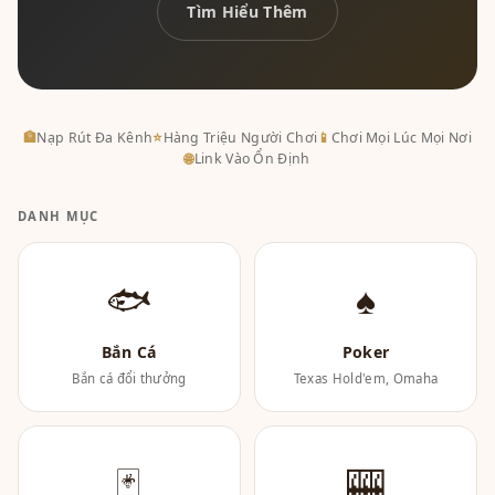
Tìm Hiểu Thêm
🏦
Nạp Rút Đa Kênh
⭐
Hàng Triệu Người Chơi
📱
Chơi Mọi Lúc Mọi Nơi
🌐
Link Vào Ổn Định
DANH MỤC
🐟
♠
Bắn Cá
Poker
Bắn cá đổi thưởng
Texas Hold'em, Omaha
🃏
🎰