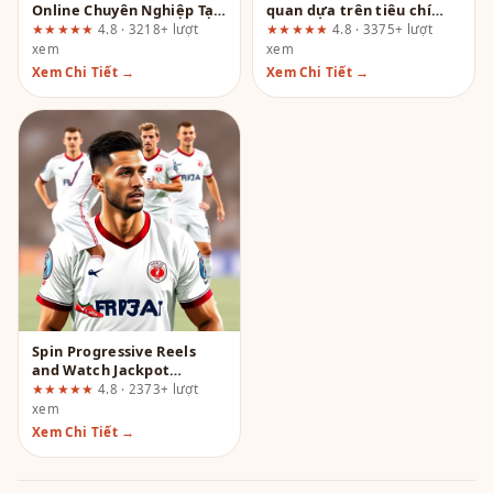
Online Chuyên Nghiệp Tại
quan dựa trên tiêu chí
sunwin99.vip: Khi Quảng
minh bạch, tốc độ, tiện
★★★★★
4.8 · 3218+ lượt
★★★★★
4.8 · 3375+ lượt
Cáo Cần Được Kiểm
dụng, bảo mật và hỗ trợ
xem
xem
Chứng
Xem Chi Tiết →
Xem Chi Tiết →
Spin Progressive Reels
and Watch Jackpot
Counters Expand on
★★★★★
4.8 · 2373+ lượt
789club – A User-Journey
xem
Review
Xem Chi Tiết →