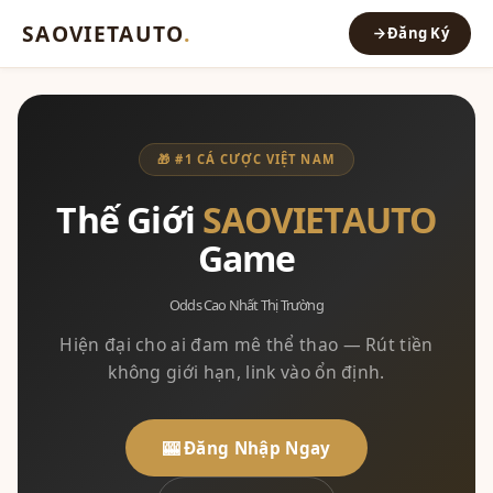
SAOVIETAUTO
.
Đăng Ký
🎁 #1 CÁ CƯỢC VIỆT NAM
Thế Giới
SAOVIETAUTO
Game
Odds Cao Nhất Thị Trường
Hiện đại cho ai đam mê thể thao — Rút tiền
không giới hạn, link vào ổn định.
🎰 Đăng Nhập Ngay