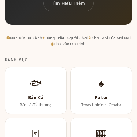
Tìm Hiểu Thêm
🏦
Nạp Rút Đa Kênh
⭐
Hàng Triệu Người Chơi
📱
Chơi Mọi Lúc Mọi Nơi
🌐
Link Vào Ổn Định
DANH MỤC
🐟
♠
Bắn Cá
Poker
Bắn cá đổi thưởng
Texas Hold'em, Omaha
🃏
🎰