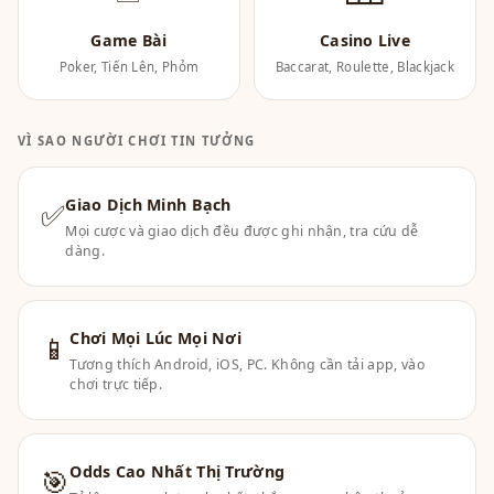
Game Bài
Casino Live
Poker, Tiến Lên, Phỏm
Baccarat, Roulette, Blackjack
VÌ SAO NGƯỜI CHƠI TIN TƯỞNG
Giao Dịch Minh Bạch
✅
Mọi cược và giao dịch đều được ghi nhận, tra cứu dễ
dàng.
Chơi Mọi Lúc Mọi Nơi
📱
Tương thích Android, iOS, PC. Không cần tải app, vào
chơi trực tiếp.
Odds Cao Nhất Thị Trường
🎯