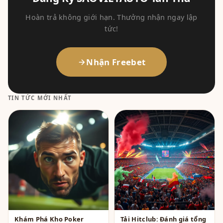
Hoàn trả không giới hạn. Thưởng nhận ngay lập
tức!
Nhận Freebet
TIN TỨC MỚI NHẤT
Khám Phá Kho Poker
Tải Hitclub: Đánh giá tổng