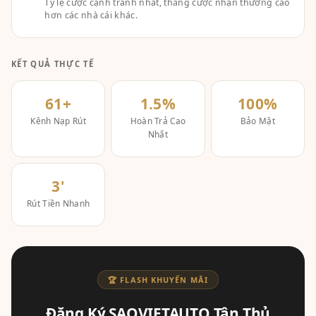
Tỷ lệ cược cạnh tranh nhất, thắng cược nhận thưởng cao
hơn các nhà cái khác.
KẾT QUẢ THỰC TẾ
61+
1.5%
100%
Kênh Nạp Rút
Hoàn Trả Cao
Bảo Mật
Nhất
3'
Rút Tiền Nhanh
🏆 FLASH KHUYẾN MÃI
Đăng Ký SAOVIETAUTO Tân Thủ