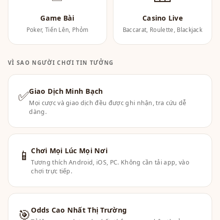
Game Bài
Casino Live
Poker, Tiến Lên, Phỏm
Baccarat, Roulette, Blackjack
VÌ SAO NGƯỜI CHƠI TIN TƯỞNG
Giao Dịch Minh Bạch
✅
Mọi cược và giao dịch đều được ghi nhận, tra cứu dễ
dàng.
Chơi Mọi Lúc Mọi Nơi
📱
Tương thích Android, iOS, PC. Không cần tải app, vào
chơi trực tiếp.
Odds Cao Nhất Thị Trường
🎯