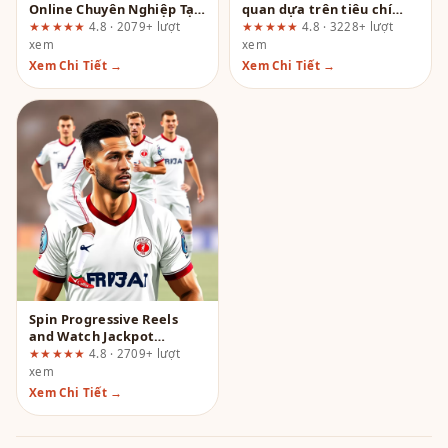
Online Chuyên Nghiệp Tại
quan dựa trên tiêu chí
sunwin99.vip: Khi Quảng
minh bạch, tốc độ, tiện
★★★★★
4.8 · 2079+ lượt
★★★★★
4.8 · 3228+ lượt
Cáo Cần Được Kiểm
dụng, bảo mật và hỗ trợ
xem
xem
Chứng
Xem Chi Tiết →
Xem Chi Tiết →
Spin Progressive Reels
and Watch Jackpot
Counters Expand on
★★★★★
4.8 · 2709+ lượt
789club – A User-Journey
xem
Review
Xem Chi Tiết →