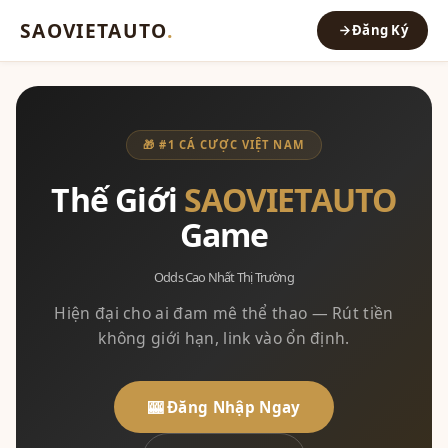
SAOVIETAUTO
.
Đăng Ký
🎁 #1 CÁ CƯỢC VIỆT NAM
Thế Giới
SAOVIETAUTO
Game
Odds Cao Nhất Thị Trường
Hiện đại cho ai đam mê thể thao — Rút tiền
không giới hạn, link vào ổn định.
🎰 Đăng Nhập Ngay