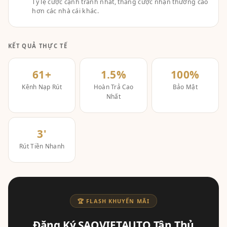
Tỷ lệ cược cạnh tranh nhất, thắng cược nhận thưởng cao
hơn các nhà cái khác.
KẾT QUẢ THỰC TẾ
61+
1.5%
100%
Kênh Nạp Rút
Hoàn Trả Cao
Bảo Mật
Nhất
3'
Rút Tiền Nhanh
🏆 FLASH KHUYẾN MÃI
Đăng Ký SAOVIETAUTO Tân Thủ