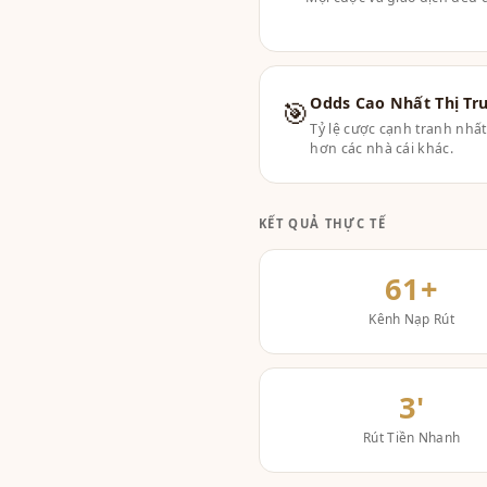
Odds Cao Nhất Thị Tr
🎯
Tỷ lệ cược cạnh tranh nhấ
hơn các nhà cái khác.
KẾT QUẢ THỰC TẾ
61+
Kênh Nạp Rút
3'
Rút Tiền Nhanh