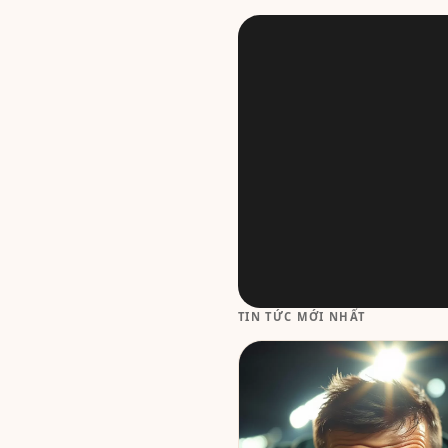
TIN TỨC MỚI NHẤT