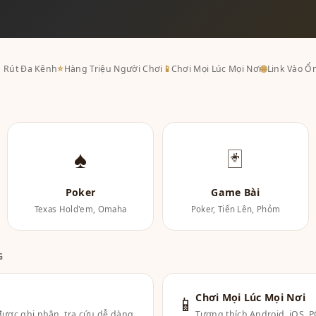
 Rút Đa Kênh
⭐
Hàng Triệu Người Chơi
📱
Chơi Mọi Lúc Mọi Nơi
🌐
Link Vào Ổ
♠
🃏
Poker
Game Bài
Texas Hold'em, Omaha
Poker, Tiến Lên, Phỏm
G
Chơi Mọi Lúc Mọi Nơi
📱
được ghi nhận, tra cứu dễ dàng.
Tương thích Android, iOS, P