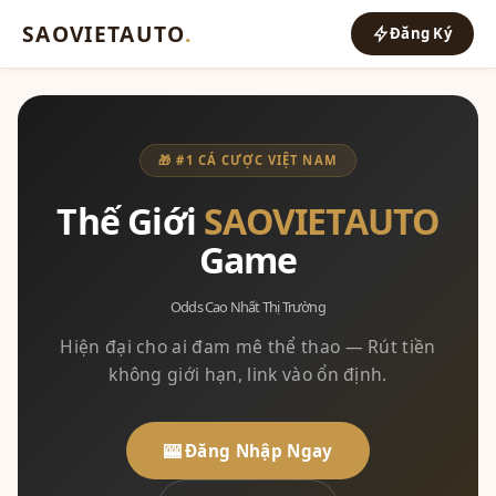
SAOVIETAUTO
.
Đăng Ký
🎁 #1 CÁ CƯỢC VIỆT NAM
Thế Giới
SAOVIETAUTO
Game
Odds Cao Nhất Thị Trường
Hiện đại cho ai đam mê thể thao — Rút tiền
không giới hạn, link vào ổn định.
🎰 Đăng Nhập Ngay