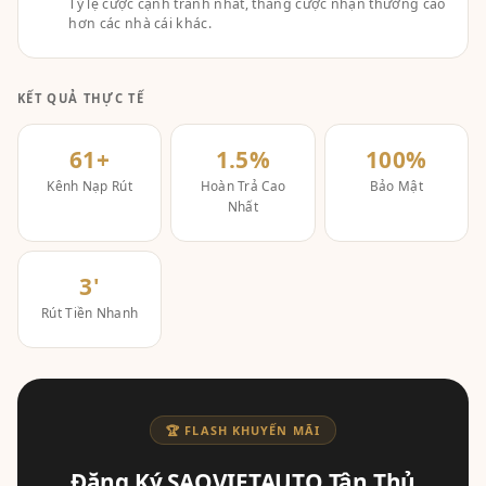
Tỷ lệ cược cạnh tranh nhất, thắng cược nhận thưởng cao
hơn các nhà cái khác.
KẾT QUẢ THỰC TẾ
61+
1.5%
100%
Kênh Nạp Rút
Hoàn Trả Cao
Bảo Mật
Nhất
3'
Rút Tiền Nhanh
🏆 FLASH KHUYẾN MÃI
Đăng Ký SAOVIETAUTO Tân Thủ