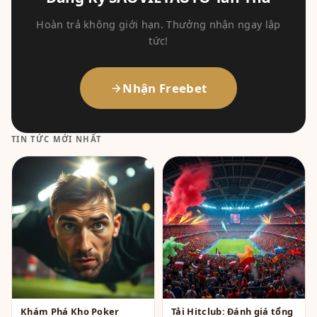
Hoàn trả không giới hạn. Thưởng nhận ngay lập
tức!
Nhận Freebet
TIN TỨC MỚI NHẤT
Khám Phá Kho Poker
Tải Hitclub: Đánh giá tổng