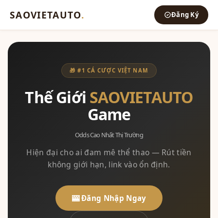
SAOVIETAUTO
.
Đăng Ký
🎁 #1 CÁ CƯỢC VIỆT NAM
Thế Giới
SAOVIETAUTO
Game
Odds Cao Nhất Thị Trường
Hiện đại cho ai đam mê thể thao — Rút tiền
không giới hạn, link vào ổn định.
🎰 Đăng Nhập Ngay