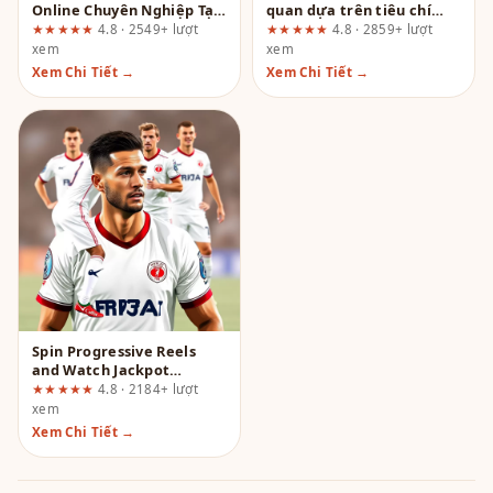
Online Chuyên Nghiệp Tại
quan dựa trên tiêu chí
sunwin99.vip: Khi Quảng
minh bạch, tốc độ, tiện
★★★★★
4.8 · 2549+ lượt
★★★★★
4.8 · 2859+ lượt
Cáo Cần Được Kiểm
dụng, bảo mật và hỗ trợ
xem
xem
Chứng
Xem Chi Tiết →
Xem Chi Tiết →
Spin Progressive Reels
and Watch Jackpot
Counters Expand on
★★★★★
4.8 · 2184+ lượt
789club – A User-Journey
xem
Review
Xem Chi Tiết →