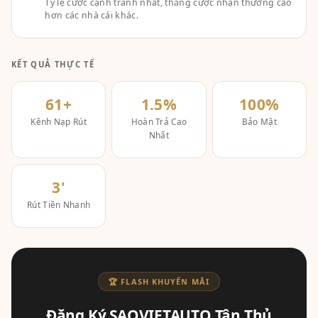
Tỷ lệ cược cạnh tranh nhất, thắng cược nhận thưởng cao
hơn các nhà cái khác.
KẾT QUẢ THỰC TẾ
61+
1.5%
100%
Kênh Nạp Rút
Hoàn Trả Cao
Bảo Mật
Nhất
3'
Rút Tiền Nhanh
🏆 FLASH KHUYẾN MÃI
Đăng Ký SAOVIETAUTO Tân Thủ