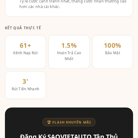
Tỷ lệ cược cạnh tranh nhất, thắng cược nhận thưởng cao
hơn các nhà cái khác.
KẾT QUẢ THỰC TẾ
61+
1.5%
100%
Kênh Nạp Rút
Hoàn Trả Cao
Bảo Mật
Nhất
3'
Rút Tiền Nhanh
🏆 FLASH KHUYẾN MÃI
Đăng Ký SAOVIETAUTO Tân Thủ