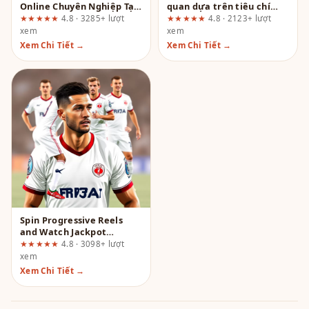
Online Chuyên Nghiệp Tại
quan dựa trên tiêu chí
sunwin99.vip: Khi Quảng
minh bạch, tốc độ, tiện
★★★★★
4.8 · 3285+ lượt
★★★★★
4.8 · 2123+ lượt
Cáo Cần Được Kiểm
dụng, bảo mật và hỗ trợ
xem
xem
Chứng
Xem Chi Tiết →
Xem Chi Tiết →
Spin Progressive Reels
and Watch Jackpot
Counters Expand on
★★★★★
4.8 · 3098+ lượt
789club – A User-Journey
xem
Review
Xem Chi Tiết →