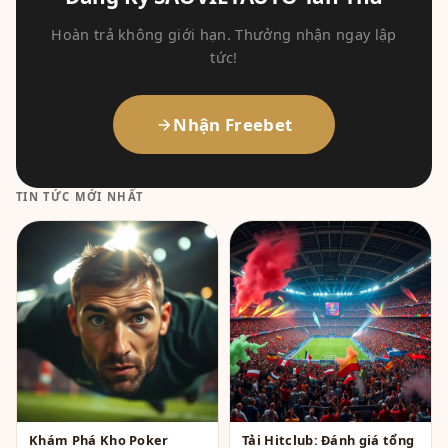
Hoàn trả không giới hạn. Thưởng nhận ngay lập
tức!
Nhận Freebet
TIN TỨC MỚI NHẤT
Khám Phá Kho Poker
Tải Hitclub: Đánh giá tổng