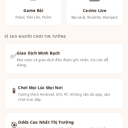
Game Bài
Casino Live
Poker, Tiến Lên, Phỏm
Baccarat, Roulette, Blackjack
VÌ SAO NGƯỜI CHƠI TIN TƯỞNG
Giao Dịch Minh Bạch
✅
Mọi cược và giao dịch đều được ghi nhận, tra cứu dễ
dàng.
Chơi Mọi Lúc Mọi Nơi
📱
Tương thích Android, iOS, PC. Không cần tải app, vào
chơi trực tiếp.
Odds Cao Nhất Thị Trường
🎯