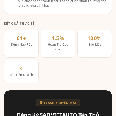
Tỷ lệ cược cạnh tranh nhất, thắng cược nhận thưởng cao
hơn các nhà cái khác.
KẾT QUẢ THỰC TẾ
61+
1.5%
100%
Kênh Nạp Rút
Hoàn Trả Cao
Bảo Mật
Nhất
3'
Rút Tiền Nhanh
🏆 FLASH KHUYẾN MÃI
Đăng Ký SAOVIETAUTO Tân Thủ