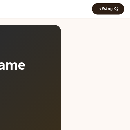
Đăng Ký
ame