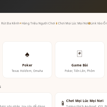
 Rút Đa Kênh
⭐
Hàng Triệu Người Chơi
📱
Chơi Mọi Lúc Mọi Nơi
🌐
Link Vào Ổ
♠
🃏
Poker
Game Bài
Texas Hold'em, Omaha
Poker, Tiến Lên, Phỏm
G
Chơi Mọi Lúc Mọi Nơi
📱
được ghi nhận, tra cứu dễ dàng.
Tương thích Android, iOS, P