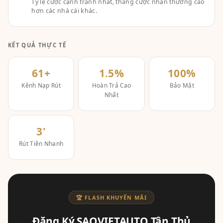
Tỷ lệ cược cạnh tranh nhất, thắng cược nhận thưởng cao
hơn các nhà cái khác.
KẾT QUẢ THỰC TẾ
61+
1.5%
100%
Kênh Nạp Rút
Hoàn Trả Cao
Bảo Mật
Nhất
3'
Rút Tiền Nhanh
🏆 FLASH KHUYẾN MÃI
Đăng Ký SAOVIETAUTO Tân Thủ