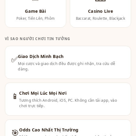
Game Bài
Casino Live
Poker, Tiến Lên, Phỏm
Baccarat, Roulette, Blackjack
VÌ SAO NGƯỜI CHƠI TIN TƯỞNG
Giao Dịch Minh Bạch
✅
Mọi cược và giao dịch đều được ghi nhận, tra cứu dễ
dàng.
Chơi Mọi Lúc Mọi Nơi
📱
Tương thích Android, iOS, PC. Không cần tải app, vào
chơi trực tiếp.
Odds Cao Nhất Thị Trường
🎯