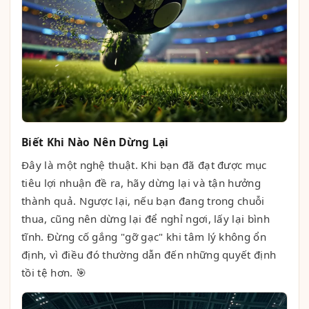
Biết Khi Nào Nên Dừng Lại
Đây là một nghệ thuật. Khi bạn đã đạt được mục
tiêu lợi nhuận đề ra, hãy dừng lại và tận hưởng
thành quả. Ngược lại, nếu bạn đang trong chuỗi
thua, cũng nên dừng lại để nghỉ ngơi, lấy lại bình
tĩnh. Đừng cố gắng "gỡ gạc" khi tâm lý không ổn
định, vì điều đó thường dẫn đến những quyết định
tồi tệ hơn. 🎯