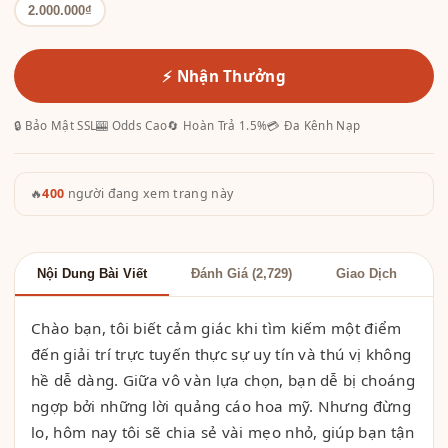
2.000.000₫
⚡ Nhận Thưởng
🔒 Bảo Mật SSL
🎰 Odds Cao
🔄 Hoàn Trả 1.5%
💳 Đa Kênh Nạp
🔥
400
người đang xem trang này
Nội Dung Bài Viết
Đánh Giá (2,729)
Giao Dịch
Chào bạn, tôi biết cảm giác khi tìm kiếm một điểm
đến giải trí trực tuyến thực sự uy tín và thú vị không
hề dễ dàng. Giữa vô vàn lựa chọn, bạn dễ bị choáng
ngợp bởi những lời quảng cáo hoa mỹ. Nhưng đừng
lo, hôm nay tôi sẽ chia sẻ vài mẹo nhỏ, giúp bạn tận