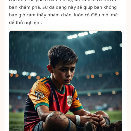
bạn khám phá. Sự đa dạng này sẽ giúp bạn không
bao giờ cảm thấy nhàm chán, luôn có điều mới mẻ
để thử nghiệm.