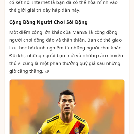
có kết nối Internet là bạn đã có thể hòa mình vào
thế giới giải trí đầy hấp dẫn này.
Cộng Đồng Người Chơi Sôi Động
Một điểm cộng lớn khác của Man88 là cộng đồng
người chơi đông đảo và thân thiện. Bạn có thể giao
lưu, học hỏi kinh nghiệm từ những người chơi khác.
Đôi khi, những người bạn mới và những câu chuyện
thú vị cũng là một phần thưởng quý giá sau những
giờ căng thẳng. 🤝