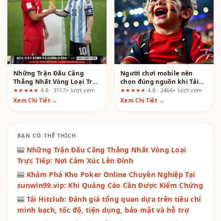
Những Trận Đấu Căng
Người chơi mobile nên
Thẳng Nhất Vòng Loại Trực
chọn đúng nguồn khi Tải
Tiếp: Nơi Cảm Xúc Lên Đỉnh
app ON68
★★★★★
4.8 · 3117+ lượt xem
★★★★★
4.8 · 2466+ lượt xem
Xem Chi Tiết →
Xem Chi Tiết →
BẠN CÓ THỂ THÍCH
🎰
Những Trận Đấu Căng Thẳng Nhất Vòng Loại
Trực Tiếp: Nơi Cảm Xúc Lên Đỉnh
🎰
Khám Phá Kho Poker Online Chuyên Nghiệp Tại
sunwin99.vip: Khi Quảng Cáo Cần Được Kiểm Chứng
🎰
Tải Hitclub: Đánh giá tổng quan dựa trên tiêu chí
minh bạch, tốc độ, tiện dụng, bảo mật và hỗ trợ