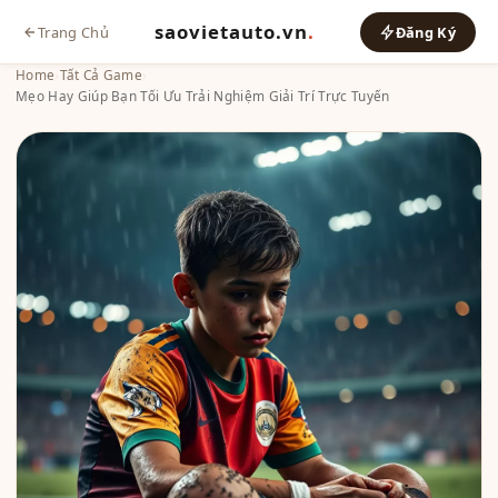
saovietauto.vn
.
Trang Chủ
Đăng Ký
Home
›
Tất Cả Game
›
Mẹo Hay Giúp Bạn Tối Ưu Trải Nghiệm Giải Trí Trực Tuyến