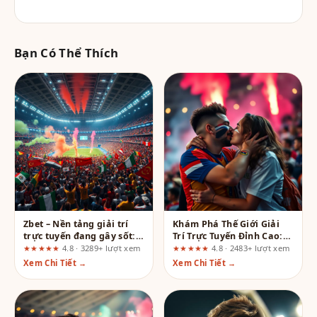
Bạn Có Thể Thích
Zbet – Nền tảng giải trí
Khám Phá Thế Giới Giải
trực tuyến đang gây sốt:
Trí Trực Tuyến Đỉnh Cao:
Có gì hot?
Tại Sao Bạn Nên Ghé
★★★★★
4.8 · 3289+ lượt xem
★★★★★
4.8 · 2483+ lượt xem
Thăm Ngay?
Xem Chi Tiết →
Xem Chi Tiết →