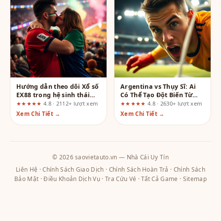
Hướng dẫn theo dõi Xổ số
Argentina vs Thụy Sĩ: Ai
EX88 trong hệ sinh thái
Có Thể Tạo Đột Biến Từ
casino
Tình Huống Cố Định?
★★★★★
4.8 · 2112+ lượt xem
★★★★★
4.8 · 2630+ lượt xem
Xem Chi Tiết →
Xem Chi Tiết →
© 2026 saovietauto.vn — Nhà Cái Uy Tín
Liên Hệ
·
Chính Sách Giao Dịch
·
Chính Sách Hoàn Trả
·
Chính Sách
Bảo Mật
·
Điều Khoản Dịch Vụ
·
Tra Cứu Vé
·
Tất Cả Game
·
Sitemap