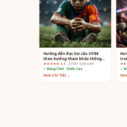
Hướng dẫn đọc Soi cầu UY88
Hướ
theo hướng tham khảo thông
tro
tin
★★★★★
4.8 · 2158+ lượt xem
★★
✓ Đang Chơi · Odds Cao
✓ Đ
Xem Chi Tiết →
Xem