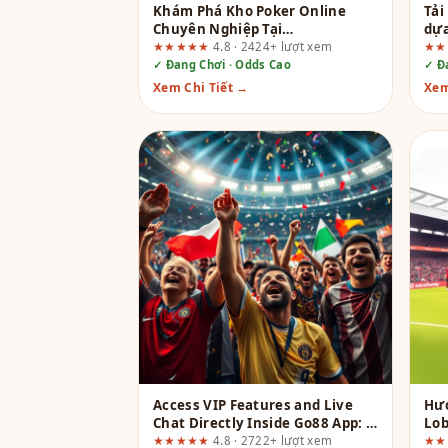
Khám Phá Kho Poker Online
Tải
Chuyên Nghiệp Tại
dựa
sunwin99.vip: Khi Quảng Cáo
độ,
★★★★★
4.8 · 2424+ lượt xem
★★
Cần Được Kiểm Chứng
✓ Đang Chơi · Odds Cao
✓ Đ
Xem Chi Tiết →
Xem
Access VIP Features and Live
Hướ
Chat Directly Inside Go88 App: A
Lob
User-Led Walkthrough
ngư
★★★★★
4.8 · 2722+ lượt xem
★★