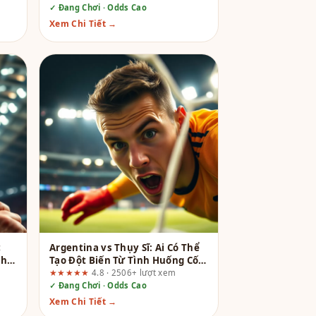
Review
✓ Đang Chơi · Odds Cao
Xem Chi Tiết →
c
Argentina vs Thụy Sĩ: Ai Có Thể
nh
Tạo Đột Biến Từ Tình Huống Cố
Định?
★★★★★
4.8 · 2506+ lượt xem
✓ Đang Chơi · Odds Cao
Xem Chi Tiết →