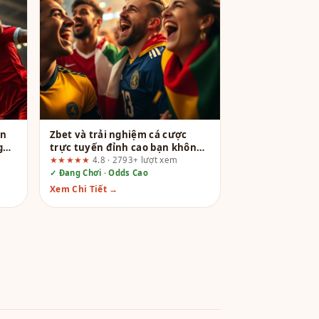
ền
Zbet và trải nghiệm cá cược
g
trực tuyến đỉnh cao bạn không
nên bỏ lỡ
★★★★★
4.8 · 2793+ lượt xem
✓ Đang Chơi · Odds Cao
Xem Chi Tiết →