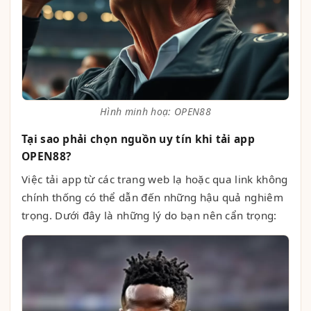
Hình minh hoạ: OPEN88
Tại sao phải chọn nguồn uy tín khi tải app
OPEN88?
Việc tải app từ các trang web lạ hoặc qua link không
chính thống có thể dẫn đến những hậu quả nghiêm
trọng. Dưới đây là những lý do bạn nên cẩn trọng: