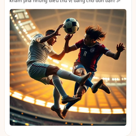
khám phá những điều thú vị đang chờ đón bạn! 🎉