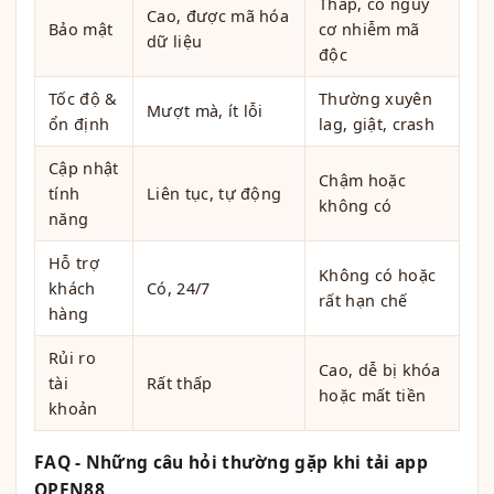
Thấp, có nguy
Cao, được mã hóa
Bảo mật
cơ nhiễm mã
dữ liệu
độc
Tốc độ &
Thường xuyên
Mượt mà, ít lỗi
ổn định
lag, giật, crash
Cập nhật
Chậm hoặc
tính
Liên tục, tự động
không có
năng
Hỗ trợ
Không có hoặc
khách
Có, 24/7
rất hạn chế
hàng
Rủi ro
Cao, dễ bị khóa
tài
Rất thấp
hoặc mất tiền
khoản
FAQ - Những câu hỏi thường gặp khi tải app
OPEN88