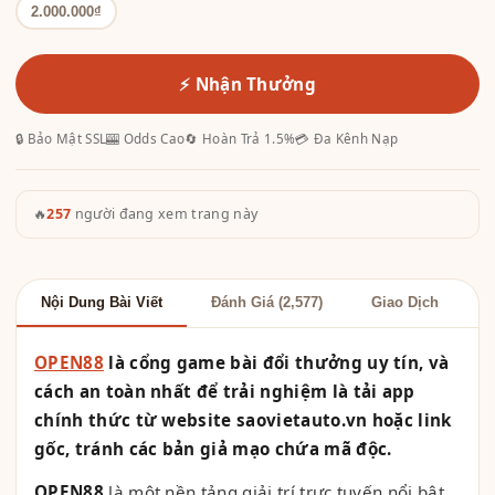
2.000.000₫
⚡ Nhận Thưởng
🔒 Bảo Mật SSL
🎰 Odds Cao
🔄 Hoàn Trả 1.5%
💳 Đa Kênh Nạp
🔥
257
người đang xem trang này
Nội Dung Bài Viết
Đánh Giá (2,577)
Giao Dịch
OPEN88
là cổng game bài đổi thưởng uy tín, và
cách an toàn nhất để trải nghiệm là tải app
chính thức từ website saovietauto.vn hoặc link
gốc, tránh các bản giả mạo chứa mã độc.
OPEN88
là một nền tảng giải trí trực tuyến nổi bật,