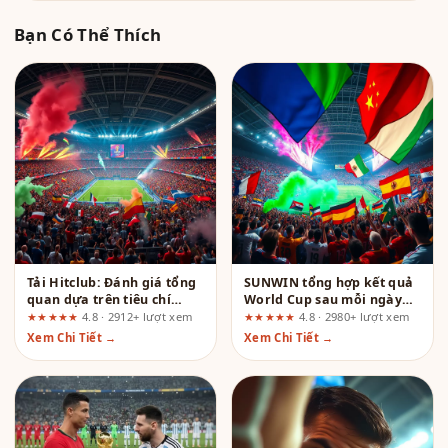
Bạn Có Thể Thích
Tải Hitclub: Đánh giá tổng
SUNWIN tổng hợp kết quả
quan dựa trên tiêu chí
World Cup sau mỗi ngày
minh bạch, tốc độ, tiện
thi đấu: Cập nhật nhanh,
★★★★★
4.8 · 2912+ lượt xem
★★★★★
4.8 · 2980+ lượt xem
dụng, bảo mật và hỗ trợ
chuẩn xác
Xem Chi Tiết →
Xem Chi Tiết →