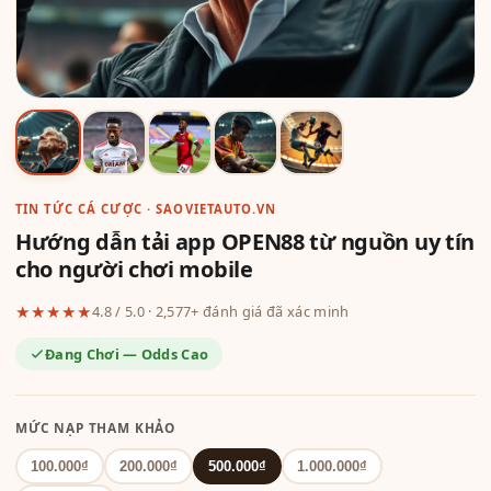
TIN TỨC CÁ CƯỢC · SAOVIETAUTO.VN
Hướng dẫn tải app OPEN88 từ nguồn uy tín
cho người chơi mobile
★★★★★
4.8 / 5.0 · 2,577+ đánh giá đã xác minh
Đang Chơi — Odds Cao
MỨC NẠP THAM KHẢO
100.000₫
200.000₫
500.000₫
1.000.000₫