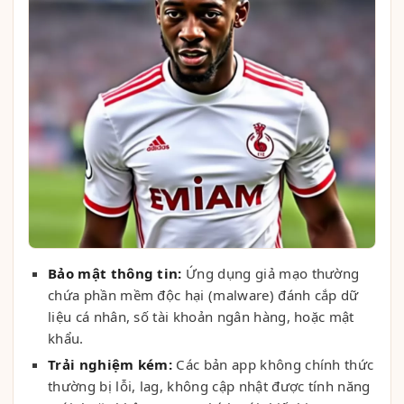
Bảo mật thông tin:
Ứng dụng giả mạo thường
chứa phần mềm độc hại (malware) đánh cắp dữ
liệu cá nhân, số tài khoản ngân hàng, hoặc mật
khẩu.
Trải nghiệm kém:
Các bản app không chính thức
thường bị lỗi, lag, không cập nhật được tính năng