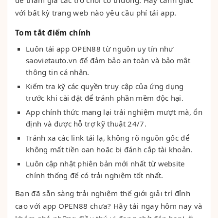
để tham gia các trò chơi có thưởng. Hãy cảnh giác
với bất kỳ trang web nào yêu cầu phí tải app.
Tom tắt điểm chính
Luôn tải app OPEN88 từ nguồn uy tín như
saovietauto.vn để đảm bảo an toàn và bảo mật
thông tin cá nhân.
Kiểm tra kỹ các quyền truy cập của ứng dụng
trước khi cài đặt để tránh phần mềm độc hại.
App chính thức mang lại trải nghiệm mượt mà, ổn
định và được hỗ trợ kỹ thuật 24/7.
Tránh xa các link tải lạ, không rõ nguồn gốc để
không mất tiền oan hoặc bị đánh cắp tài khoản.
Luôn cập nhật phiên bản mới nhất từ website
chính thống để có trải nghiệm tốt nhất.
Bạn đã sẵn sàng trải nghiệm thế giới giải trí đỉnh
cao với app OPEN88 chưa? Hãy tải ngay hôm nay và