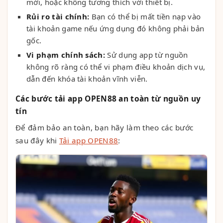
mới, hoặc không tương thích với thiết bị.
Rủi ro tài chính:
Bạn có thể bị mất tiền nạp vào
tài khoản game nếu ứng dụng đó không phải bản
gốc.
Vi phạm chính sách:
Sử dụng app từ nguồn
không rõ ràng có thể vi phạm điều khoản dịch vụ,
dẫn đến khóa tài khoản vĩnh viễn.
Các bước tải app OPEN88 an toàn từ nguồn uy
tín
Để đảm bảo an toàn, bạn hãy làm theo các bước
sau đây khi
Tải app OPEN88
: