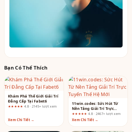
Bạn Có Thể Thích
Khám Phá Thế Giới Giải Trí
Đẳng Cấp Tại Fabet6
11win.codes: Sức Hút Từ
★★★★★
4.8 · 2145+ lượt xem
Nền Tảng Giải Trí Trực
Tuyến Thế Hệ Mới
★★★★★
4.8 · 2467+ lượt xem
Xem Chi Tiết →
Xem Chi Tiết →