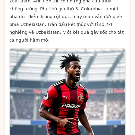
xuất thần. Anh liên tục có những pha cứu thua
không tưởng. Phút bù giờ thứ 3, Colombia có một
pha dứt điểm trúng cột dọc, may mắn vẫn đứng về
phía Uzbekistan. Trận đấu kết thúc với tỉ số 2-1
nghiêng về Uzbekistan. Một kết quả gây sốc cho tất
cả người hâm mộ.