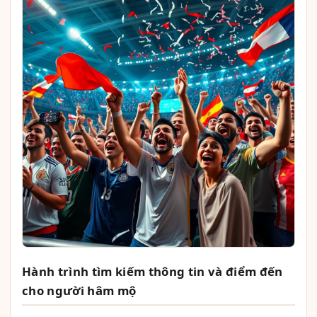
Hành trình tìm kiếm thông tin và điểm đến
cho người hâm mộ