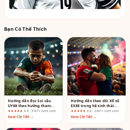
Bạn Có Thể Thích
Hướng dẫn đọc Soi cầu
Hướng dẫn theo dõi Xổ số
UY88 theo hướng tham
EX88 trong hệ sinh thái
khảo thông tin
casino
★★★★★
4.8 · 3187+ lượt xem
★★★★★
4.8 · 2341+ lượt xem
Xem Chi Tiết →
Xem Chi Tiết →