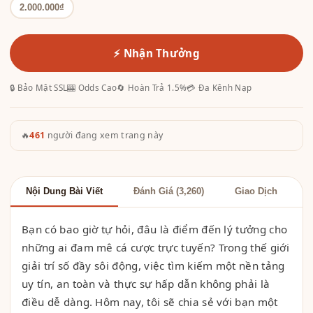
2.000.000₫
⚡ Nhận Thưởng
🔒 Bảo Mật SSL
🎰 Odds Cao
🔄 Hoàn Trả 1.5%
💳 Đa Kênh Nạp
🔥
461
người đang xem trang này
Nội Dung Bài Viết
Đánh Giá (3,260)
Giao Dịch
Bạn có bao giờ tự hỏi, đâu là điểm đến lý tưởng cho
những ai đam mê cá cược trực tuyến? Trong thế giới
giải trí số đầy sôi động, việc tìm kiếm một nền tảng
uy tín, an toàn và thực sự hấp dẫn không phải là
điều dễ dàng. Hôm nay, tôi sẽ chia sẻ với bạn một