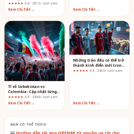
Cảm Giác Không Thể Tả
★★★★★
4.8 · 2813+ lượt xem
Xem Chi Tiết →
Xem Chi Tiết →
Những trận đấu có thể trở
thành kinh điển mới trong
làng thể thao điện tử
★★★★★
4.8 · 2363+ lượt xem
Tỉ số Uzbekistan vs
Colombia: Cập nhật từng
phút cho người hâm mộ
★★★★★
4.8 · 3394+ lượt xem
Xem Chi Tiết →
Xem Chi Tiết →
BẠN CÓ THỂ THÍCH
🎰
Hướng dẫn tải app OPEN88 từ nguồn uy tín cho