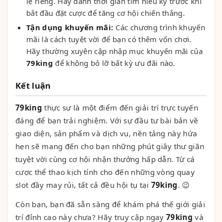
lệ riêng. Hãy dành thời gian tìm hiểu kỹ trước khi
bắt đầu đặt cược để tăng cơ hội chiến thắng.
Tận dụng khuyến mãi:
Các chương trình khuyến
mãi là cách tuyệt vời để bạn có thêm vốn chơi.
Hãy thường xuyên cập nhập mục khuyến mãi của
79king
để không bỏ lỡ bất kỳ ưu đãi nào.
Kết luận
79king
thực sự là một điểm đến giải trí trực tuyến
đáng để bạn trải nghiệm. Với sự đầu tư bài bản về
giao diện, sản phẩm và dịch vụ, nền tảng này hứa
hẹn sẽ mang đến cho bạn những phút giây thư giãn
tuyệt vời cùng cơ hội nhận thưởng hấp dẫn. Từ cá
cược thể thao kịch tính cho đến những vòng quay
slot đầy may rủi, tất cả đều hội tụ tại
79king
. 😉
Còn bạn, bạn đã sẵn sàng để khám phá thế giới giải
trí đỉnh cao này chưa? Hãy truy cập ngay
79king
và