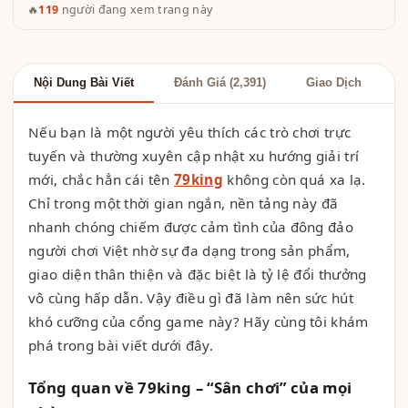
🔥
119
người đang xem trang này
Nội Dung Bài Viết
Đánh Giá (2,391)
Giao Dịch
Nếu bạn là một người yêu thích các trò chơi trực
tuyến và thường xuyên cập nhật xu hướng giải trí
mới, chắc hẳn cái tên
79king
không còn quá xa lạ.
Chỉ trong một thời gian ngắn, nền tảng này đã
nhanh chóng chiếm được cảm tình của đông đảo
người chơi Việt nhờ sự đa dạng trong sản phẩm,
giao diện thân thiện và đặc biệt là tỷ lệ đổi thưởng
vô cùng hấp dẫn. Vậy điều gì đã làm nên sức hút
khó cưỡng của cổng game này? Hãy cùng tôi khám
phá trong bài viết dưới đây.
Tổng quan về 79king – “Sân chơi” của mọi