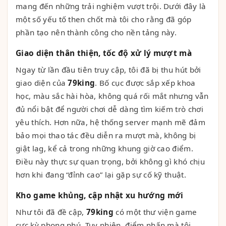
mang đến những trải nghiệm vượt trội. Dưới đây là
một số yếu tố then chốt mà tôi cho rằng đã góp
phần tạo nên thành công cho nền tảng này.
Giao diện thân thiện, tốc độ xử lý mượt mà
Ngay từ lần đầu tiên truy cập, tôi đã bị thu hút bởi
giao diện của
79king
. Bố cục được sắp xếp khoa
học, màu sắc hài hòa, không quá rối mắt nhưng vẫn
đủ nổi bật để người chơi dễ dàng tìm kiếm trò chơi
yêu thích. Hơn nữa, hệ thống server mạnh mẽ đảm
bảo mọi thao tác đều diễn ra mượt mà, không bị
giật lag, kể cả trong những khung giờ cao điểm.
Điều này thực sự quan trọng, bởi không gì khó chịu
hơn khi đang “đỉnh cao” lại gặp sự cố kỹ thuật.
Kho game khủng, cập nhật xu hướng mới
Như tôi đã đề cập,
79king
có một thư viện game
cực kỳ phong phú. Tuy nhiên, điểm nhấn mà tôi