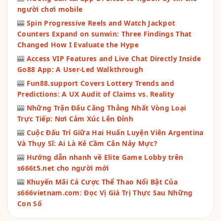
người chơi mobile
🎰
Spin Progressive Reels and Watch Jackpot
Counters Expand on sunwin: Three Findings That
Changed How I Evaluate the Hype
🎰
Access VIP Features and Live Chat Directly Inside
Go88 App: A User-Led Walkthrough
🎰
Fun88.support Covers Lottery Trends and
Predictions: A UX Audit of Claims vs. Reality
🎰
Những Trận Đấu Căng Thẳng Nhất Vòng Loại
Trực Tiếp: Nơi Cảm Xúc Lên Đỉnh
🎰
Cuộc Đấu Trí Giữa Hai Huấn Luyện Viên Argentina
Và Thụy Sĩ: Ai Là Kẻ Cầm Cân Nảy Mực?
🎰
Hướng dẫn nhanh về Elite Game Lobby trên
s666t5.net cho người mới
🎰
Khuyến Mãi Cá Cược Thể Thao Nổi Bật Của
s666vietnam.com: Đọc Vị Giá Trị Thực Sau Những
Con Số