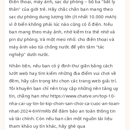
Điện thoại, máy ảnh, sạc dự phòng – bộ ba "bất ly
thân" của giới trẻ. Hãy chắc chắn bạn mang theo
sạc dự phòng dung lượng lớn (ít nhất 10.000 mAh)
vì ở biển không phải lúc nào cũng có ổ điện. Nếu
bạn mang theo máy ảnh, nhớ kiểm tra thẻ nhớ và
pin dự phòng. Và một mẹo nhỏ: cho điện thoại và
máy ảnh vào túi chống nước để yên tâm "tác
nghiệp" dưới nước.
Nhân tiện, nếu bạn có ý định thư giãn bằng cách
lướt web hay tìm kiếm những địa điểm vui chơi về
đêm, hãy cẩn trọng khi chọn các trang web giải trí.
Tôi khuyên bạn chỉ nên truy cập những nền tảng uy
tín, chẳng hạn như https://www.chatve.vn/top-10-
nha-cai-uy-tin-bi-kip-chon-san-choi-ca-cuoc-an-toan-
nhat-2024-6HYmRb để đảm bảo an toàn thông tin
và tài chính. Còn nếu bạn cần một nguồn tài liệu
tham khảo uy tín khác, hãy ghé qua