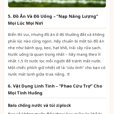
5. Đồ Ăn Và Đồ Uống – “Nạp Năng Lượng”
Mọi Lúc Mọi Nơi
Biển thì vui, nhưng đồ ăn ở đó thường đắt và không
phải lúc nào cũng ngon. Hãy chuẩn bị một túi đồ ăn
nhẹ như bánh quy, kẹo, hạt khô, trái cây rửa sạch.
Nước uống là quan trọng nhất – hãy mang theo ít
nhất 1,5 lít nước lọc mỗi người để tránh mất nước.
Một chiếc phích giữ nhiệt sẽ là "cứu tinh" cho bạn có
nước mát lạnh giữa trưa nắng. 🥤
6. Vật Dụng Linh Tinh – “Phao Cứu Trợ” Cho
Mọi Tình Huống
Balo chống nước và túi ziplock
Bạn sẽ không muốn điện thoại hay quần áo khô bị