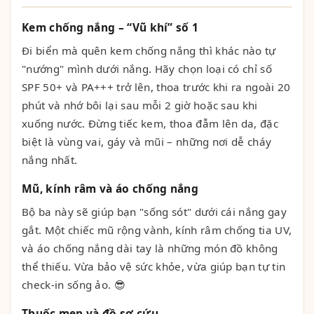
Kem chống nắng – “Vũ khí” số 1
Đi biển mà quên kem chống nắng thì khác nào tự
"nướng" mình dưới nắng. Hãy chọn loại có chỉ số
SPF 50+ và PA+++ trở lên, thoa trước khi ra ngoài 20
phút và nhớ bôi lại sau mỗi 2 giờ hoặc sau khi
xuống nước. Đừng tiếc kem, thoa đẫm lên da, đặc
biệt là vùng vai, gáy và mũi – những nơi dễ cháy
nắng nhất.
Mũ, kính râm và áo chống nắng
Bộ ba này sẽ giúp bạn "sống sót" dưới cái nắng gay
gắt. Một chiếc mũ rộng vành, kính râm chống tia UV,
và áo chống nắng dài tay là những món đồ không
thể thiếu. Vừa bảo vệ sức khỏe, vừa giúp bạn tự tin
check-in sống ảo. 😎
Thuốc men và đồ sơ cứu