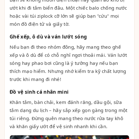
ướt khi đi tắm biển đâu. Một chiếc balo chống nước
hoặc vài túi ziplock cỡ lớn sẽ giúp bạn "cứu" mọi
món đồ điện tử và giấy tờ.
Ghế xếp, ô dù và ván lướt sóng
Nếu bạn đi theo nhóm đông, hãy mang theo ghế
xếp và ô dù để có chỗ nghỉ ngơi thoải mái. Ván lướt
sóng hay phao bơi cũng là ý tưởng hay nếu bạn
thích mạo hiểm. Nhưng nhớ kiểm tra kỹ chất lượng
trước khi mang đi nhé!
Đồ vệ sinh cá nhân mini
Khăn tắm, bàn chải, kem đánh răng, dầu gội, sữa
tắm dạng du lịch – hãy sắp xếp gọn gàng trong một
túi riêng. Đừng quên mang theo nước rửa tay khô
và khăn giấy ướt để vệ sinh nhanh khi cần.