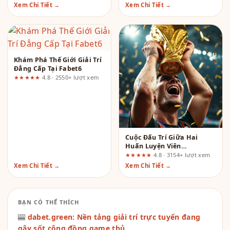
Xem Chi Tiết →
Xem Chi Tiết →
Khám Phá Thế Giới Giải Trí
Đẳng Cấp Tại Fabet6
★★★★★
4.8 · 2550+ lượt xem
Cuộc Đấu Trí Giữa Hai
Huấn Luyện Viên
Argentina Và Thụy Sĩ: Ai Là
★★★★★
4.8 · 3154+ lượt xem
Kẻ Cầm Cân Nảy Mực?
Xem Chi Tiết →
Xem Chi Tiết →
BẠN CÓ THỂ THÍCH
🎰
dabet.green: Nền tảng giải trí trực tuyến đang
gây sốt cộng đồng game thủ