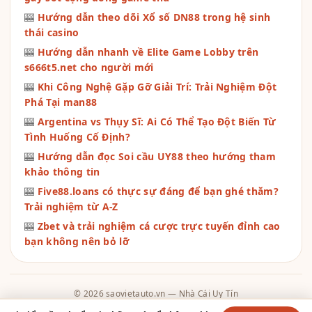
🎰
Hướng dẫn theo dõi Xổ số DN88 trong hệ sinh
thái casino
🎰
Hướng dẫn nhanh về Elite Game Lobby trên
s666t5.net cho người mới
🎰
Khi Công Nghệ Gặp Gỡ Giải Trí: Trải Nghiệm Đột
Phá Tại man88
🎰
Argentina vs Thụy Sĩ: Ai Có Thể Tạo Đột Biến Từ
Tình Huống Cố Định?
🎰
Hướng dẫn đọc Soi cầu UY88 theo hướng tham
khảo thông tin
🎰
Five88.loans có thực sự đáng để bạn ghé thăm?
Trải nghiệm từ A-Z
🎰
Zbet và trải nghiệm cá cược trực tuyến đỉnh cao
bạn không nên bỏ lỡ
© 2026 saovietauto.vn — Nhà Cái Uy Tín
Contact
·
Chính Sách Giao Dịch
·
Chính Sách Hoàn Trả
·
Chính Sách Bảo