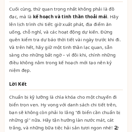
Cuối cùng, thứ quan trọng nhất không phải là đồ
đạc, mà là
kế hoạch và tinh thần thoải mái
. Hãy
lên lịch trình chi tiết: giờ xuất phát, địa điểm ăn
uống, chỗ nghỉ, và các hoạt động dự kiến. Đừng
quên kiểm tra dự báo thời tiết vài ngày trước khi đi.
Và trên hết, hãy giữ một tinh thần lạc quan, sẵn
sàng cho những bất ngờ – vì đôi khi, chính những
điều không nằm trong kế hoạch mới tạo nên kỷ
niệm đẹp.
Lời Kết
Chuẩn bị kỹ lưỡng là chìa khóa cho một chuyến đi
biển trọn vẹn. Hy vọng với danh sách chi tiết trên,
bạn sẽ không còn phải lo lắng "đi biển cần chuẩn bị
những gì" nữa. Hãy tận hưởng làn nước mát, cát
trắng, và những bữa tiệc hải sản tươi ngon nhé! 🏖️