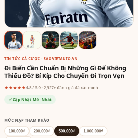
TIN TỨC CÁ CƯỢC · SAOVIETAUTO.VN
Đi Biển Cần Chuẩn Bị Những Gì Để Không
Thiếu Đồ? Bí Kíp Cho Chuyến Đi Trọn Vẹn
★★★★★
4.8 / 5.0 · 2,927+ đánh giá đã xác minh
Cập Nhật Mới Nhất
MỨC NẠP THAM KHẢO
100.000₫
200.000₫
500.000₫
1.000.000₫