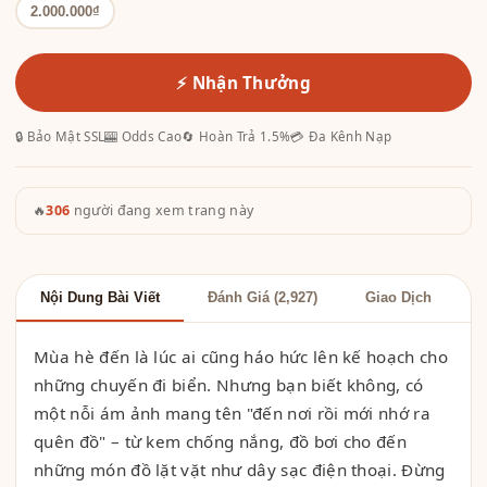
2.000.000₫
⚡ Nhận Thưởng
🔒 Bảo Mật SSL
🎰 Odds Cao
🔄 Hoàn Trả 1.5%
💳 Đa Kênh Nạp
🔥
306
người đang xem trang này
Nội Dung Bài Viết
Đánh Giá (2,927)
Giao Dịch
Mùa hè đến là lúc ai cũng háo hức lên kế hoạch cho
những chuyến đi biển. Nhưng bạn biết không, có
một nỗi ám ảnh mang tên "đến nơi rồi mới nhớ ra
quên đồ" – từ kem chống nắng, đồ bơi cho đến
những món đồ lặt vặt như dây sạc điện thoại. Đừng