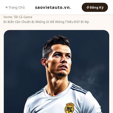
saovietauto.vn
.
Trang Chủ
Đăng Ký
Home
›
Tất Cả Game
›
Đi Biển Cần Chuẩn Bị Những Gì Để Không Thiếu Đồ? Bí Kíp