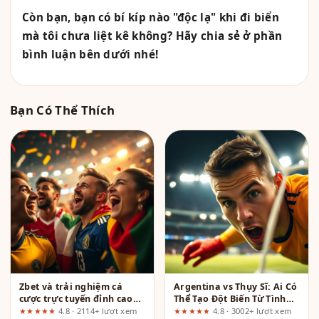
Còn bạn, bạn có bí kíp nào "độc lạ" khi đi biển
mà tôi chưa liệt kê không? Hãy chia sẻ ở phần
bình luận bên dưới nhé!
Bạn Có Thể Thích
Zbet và trải nghiệm cá
Argentina vs Thụy Sĩ: Ai Có
cược trực tuyến đỉnh cao
Thể Tạo Đột Biến Từ Tình
bạn không nên bỏ lỡ
Huống Cố Định?
★★★★★
4.8 · 2114+ lượt xem
★★★★★
4.8 · 3002+ lượt xem