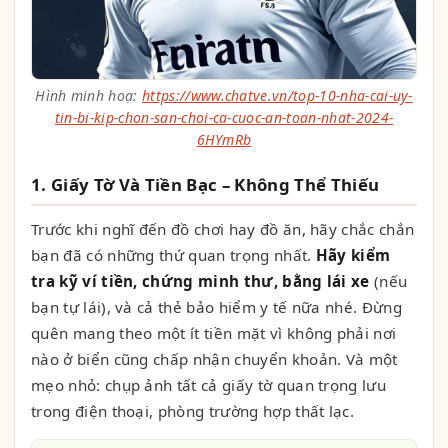
Hình minh hoạ:
https://www.chatve.vn/top-10-nha-cai-uy-
tin-bi-kip-chon-san-choi-ca-cuoc-an-toan-nhat-2024-
6HYmRb
1. Giấy Tờ Và Tiền Bạc – Không Thể Thiếu
Trước khi nghĩ đến đồ chơi hay đồ ăn, hãy chắc chắn
bạn đã có những thứ quan trọng nhất.
Hãy kiểm
tra kỹ ví tiền, chứng minh thư, bằng lái xe
(nếu
bạn tự lái), và cả thẻ bảo hiểm y tế nữa nhé. Đừng
quên mang theo một ít tiền mặt vì không phải nơi
nào ở biển cũng chấp nhận chuyển khoản. Và một
mẹo nhỏ: chụp ảnh tất cả giấy tờ quan trọng lưu
trong điện thoại, phòng trường hợp thất lạc.