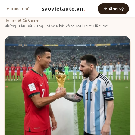
saovietauto.vn
.
Trang Chủ
Đăng Ký
Home
›
Tất Cả Game
›
Những Trận Đấu Căng Thẳng Nhất Vòng Loại Trực Tiếp: Nơi