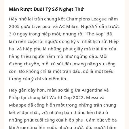
Màn Rượt Đuổi Tỷ Số Nghẹt Thở
Hãy nhớ lại trận chung kết Champions League năm
2005 giữa Liverpool và AC Milan. Người Ý dẫn trước
3-0 ngay trong hiệp một, nhưng rồi "The Kop" đã
làm nên cuộc lội ngược dòng kỳ vĩ nhất lịch sử. Hiệp
hai và hiệp phụ là những phút giây mà trái tim của
hàng triệu người hâm mộ như ngừng đập. Mỗi
đường chuyền, mỗi cú sút đều mang nặng sự sống
còn. Đó không chỉ là một trận đấu, đó là một biểu
tượng của ý chí và niềm tin.
Hay gần đây hơn, màn so tài giữa Argentina và
Pháp tại chung kết World Cup 2022. Messi và
Mbappe đã cống hiến một trong những trận chung
kết vĩ đại nhất, với những bàn thắng liên tiếp ở
những phút cuối cùng của hiệp phụ. Cảm xúc vỡ òa
khi Argentina lên ngôi, nhưng trước đó, người hâm