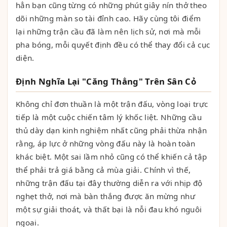
hẳn bạn cũng từng có những phút giây nín thở theo
dõi những màn so tài đỉnh cao. Hãy cùng tôi điểm
lại những trận cầu đã làm nên lịch sử, nơi mà mỗi
pha bóng, mỗi quyết định đều có thể thay đổi cả cục
diện.
Định Nghĩa Lại "Căng Thẳng" Trên Sân Cỏ
Không chỉ đơn thuần là một trận đấu, vòng loại trực
tiếp là một cuộc chiến tâm lý khốc liệt. Những cầu
thủ dày dạn kinh nghiệm nhất cũng phải thừa nhận
rằng, áp lực ở những vòng đấu này là hoàn toàn
khác biệt. Một sai lầm nhỏ cũng có thể khiến cả tập
thể phải trả giá bằng cả mùa giải. Chính vì thế,
những trận đấu tại đây thường diễn ra với nhịp độ
nghẹt thở, nơi mà bàn thắng được ăn mừng như
một sự giải thoát, và thất bại là nỗi đau khó nguôi
ngoai.