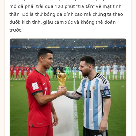
mộ đã phải trải qua 120 phút "tra tấn" về mặt tinh
thần. Đó là thứ bóng đá đỉnh cao mà chúng ta theo
đuổi: kịch tính, giàu cảm xúc và không thể đoán
trước.